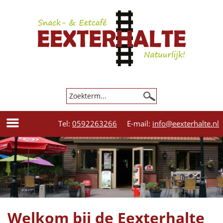
Tel:
0592263266
E-mail:
info@eexterhalte.nl
Welkom bij de Eexterhalte